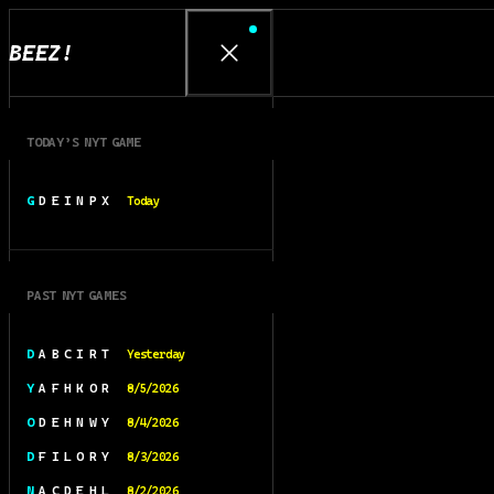
BEEZ!
TODAY’S NYT GAME
G D E I N P X
Today
PAST NYT GAMES
D A B C I R T
Yesterday
Y A F H K O R
8/5/2026
O D E H N W Y
8/4/2026
D F I L O R Y
8/3/2026
N A C D E H L
8/2/2026