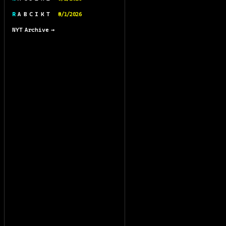
R A B C I K T
8/1/2026
NYT Archive →