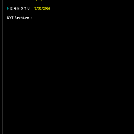
H E G N O T U
7/30/2026
NYT Archive →