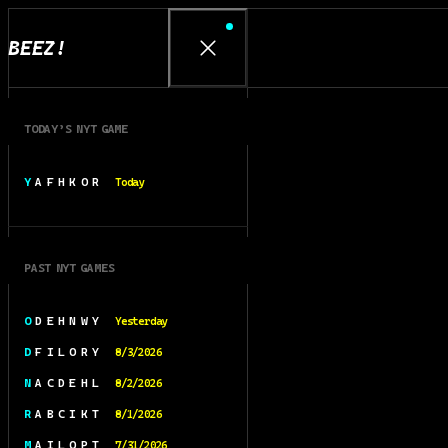
BEEZ!
TODAY’S NYT GAME
Y A F H K O R
Today
PAST NYT GAMES
O D E H N W Y
Yesterday
D F I L O R Y
8/3/2026
N A C D E H L
8/2/2026
R A B C I K T
8/1/2026
M A I L O P T
7/31/2026