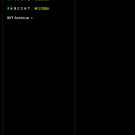
R A B C I K T
8/1/2026
NYT Archive →