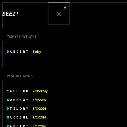
BEEZ!
TODAY’S NYT GAME
D A B C I R T
Today
PAST NYT GAMES
Y A F H K O R
Yesterday
O D E H N W Y
8/4/2026
D F I L O R Y
8/3/2026
N A C D E H L
8/2/2026
R A B C I K T
8/1/2026