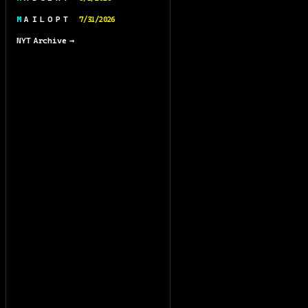
M A I L O P T
7/31/2026
NYT Archive →